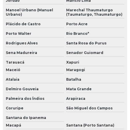
Jordão
Mâncio Lima
Manoel Urbano (Manuel
Marechal Thaumaturgo
Urbano)
(Taumaturgo, Thaumaturgo)
Plácido de Castro
Porto Acre
Porto Walter
Rio Branco*
Rodrigues Alves
Santa Rosa do Purus
Sena Madureira
Senador Guiomard
Tarauacá
Xapuri
Maceió
Maragogi
Atalaia
Batalha
Delmiro Gouveia
Mata Grande
Palmeira dos Índios
Arapiraca
Coruripe
São Miguel dos Campos
Santana do Ipanema
Macapá
Santana (Porto Santana)