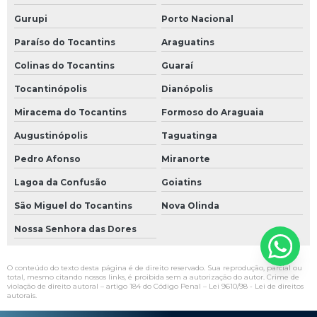
Gurupi
Porto Nacional
Paraíso do Tocantins
Araguatins
Colinas do Tocantins
Guaraí
Tocantinópolis
Dianópolis
Miracema do Tocantins
Formoso do Araguaia
Augustinópolis
Taguatinga
Pedro Afonso
Miranorte
Lagoa da Confusão
Goiatins
São Miguel do Tocantins
Nova Olinda
Nossa Senhora das Dores
O conteúdo do texto desta página é de direito reservado. Sua reprodução, parcial ou
total, mesmo citando nossos links, é proibida sem a autorização do autor. Crime de
violação de direito autoral – artigo 184 do Código Penal –
Lei 9610/98 - Lei de direitos
autorais
.