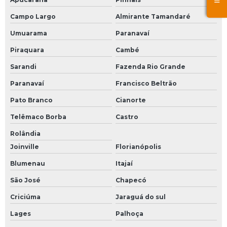
Campo Largo
Almirante Tamandaré
Umuarama
Paranavaí
Piraquara
Cambé
Sarandi
Fazenda Rio Grande
Paranavaí
Francisco Beltrão
Pato Branco
Cianorte
Telêmaco Borba
Castro
Rolândia
Joinville
Florianópolis
Blumenau
Itajaí
São José
Chapecó
Criciúma
Jaraguá do sul
Lages
Palhoça