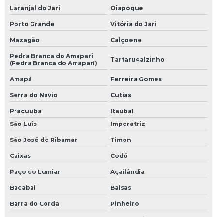
Laranjal do Jari
Oiapoque
Porto Grande
Vitória do Jari
Mazagão
Calçoene
Pedra Branca do Amapari
Tartarugalzinho
(Pedra Branca do Amaparí)
Amapá
Ferreira Gomes
Serra do Navio
Cutias
Pracuúba
Itaubal
São Luís
Imperatriz
São José de Ribamar
Timon
Caixas
Codó
Paço do Lumiar
Açailândia
Bacabal
Balsas
Barra do Corda
Pinheiro