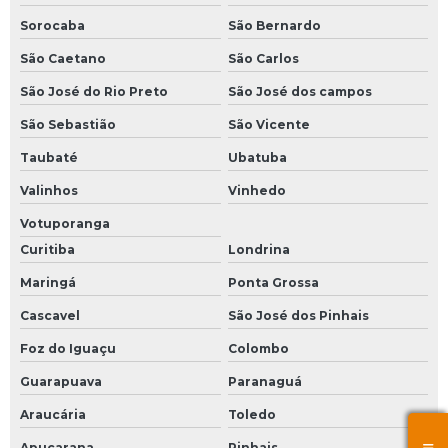
Sorocaba
São Bernardo
São Caetano
São Carlos
São José do Rio Preto
São José dos campos
São Sebastião
São Vicente
Taubaté
Ubatuba
Valinhos
Vinhedo
Votuporanga
Curitiba
Londrina
Maringá
Ponta Grossa
Cascavel
São José dos Pinhais
Foz do Iguaçu
Colombo
Guarapuava
Paranaguá
Araucária
Toledo
Apucarana
Pinhais