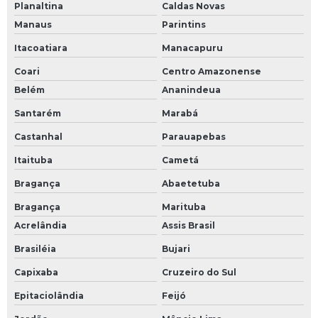
Planaltina
Caldas Novas
Manaus
Parintins
Itacoatiara
Manacapuru
Coari
Centro Amazonense
Belém
Ananindeua
Santarém
Marabá
Castanhal
Parauapebas
Itaituba
Cametá
Bragança
Abaetetuba
Bragança
Marituba
Acrelândia
Assis Brasil
Brasiléia
Bujari
Capixaba
Cruzeiro do Sul
Epitaciolândia
Feijó