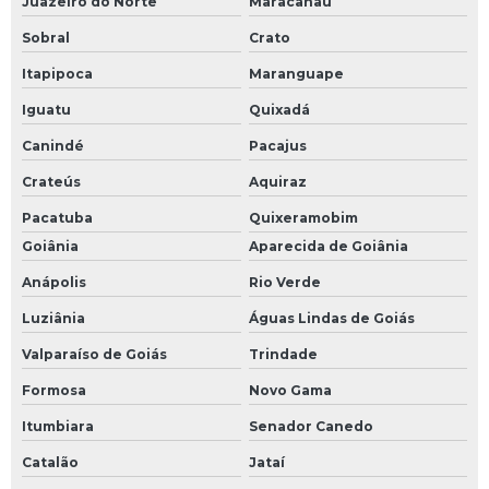
Juazeiro do Norte
Maracanaú
Sobral
Crato
Itapipoca
Maranguape
Iguatu
Quixadá
Canindé
Pacajus
Crateús
Aquiraz
Pacatuba
Quixeramobim
Goiânia
Aparecida de Goiânia
Anápolis
Rio Verde
Luziânia
Águas Lindas de Goiás
Valparaíso de Goiás
Trindade
Formosa
Novo Gama
Itumbiara
Senador Canedo
Catalão
Jataí