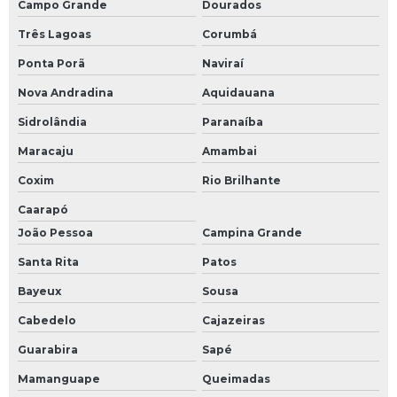
Campo Grande
Dourados
Três Lagoas
Corumbá
Ponta Porã
Naviraí
Nova Andradina
Aquidauana
Sidrolândia
Paranaíba
Maracaju
Amambai
Coxim
Rio Brilhante
Caarapó
João Pessoa
Campina Grande
Santa Rita
Patos
Bayeux
Sousa
Cabedelo
Cajazeiras
Guarabira
Sapé
Mamanguape
Queimadas