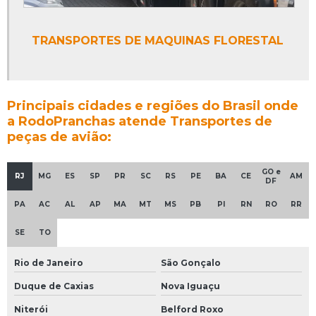
TRANSPORTES DE MAQUINAS FLORESTAL
Principais cidades e regiões do Brasil onde
a RodoPranchas atende Transportes de
peças de avião:
GO e
RJ
MG
ES
SP
PR
SC
RS
PE
BA
CE
AM
DF
PA
AC
AL
AP
MA
MT
MS
PB
PI
RN
RO
RR
SE
TO
Rio de Janeiro
São Gonçalo
Duque de Caxias
Nova Iguaçu
Niterói
Belford Roxo