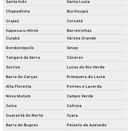
Santa Inês
Santa Luzia
Chapadinha
Buriticupú
Grajaú
Coroatá
Itapecuru-Mirim
Barreirinhas
Cuiabá
Várzea Grande
Rondonópolis
Sinop
Tangará da Serra
Cáceres
Sorriso
Lucas do Rio Verde
Barra do Garças
Primavera do Leste
Alta Floresta
Pontes e Lacerda
Nova Mutum
Campo Verde
Juína
Colniza
Guarantã do Norte
Juara
Barra do Bugres
Peixoto de Azevedo