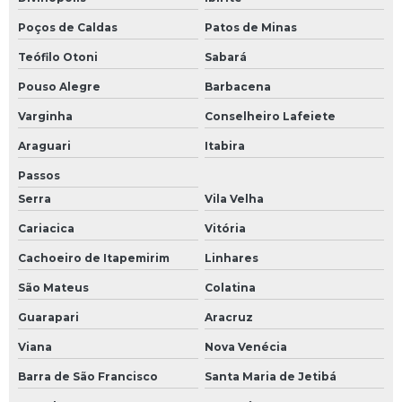
Poços de Caldas
Patos de Minas
Teófilo Otoni
Sabará
Pouso Alegre
Barbacena
Varginha
Conselheiro Lafeiete
Araguari
Itabira
Passos
Serra
Vila Velha
Cariacica
Vitória
Cachoeiro de Itapemirim
Linhares
São Mateus
Colatina
Guarapari
Aracruz
Viana
Nova Venécia
Barra de São Francisco
Santa Maria de Jetibá