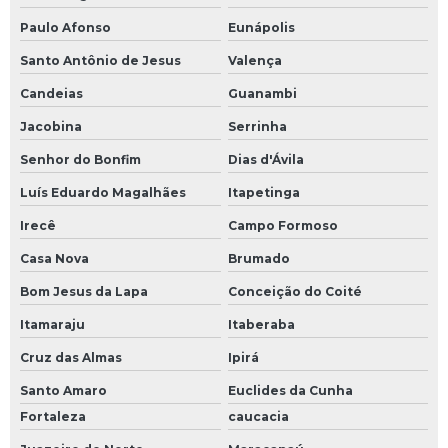
Paulo Afonso
Eunápolis
Santo Antônio de Jesus
Valença
Candeias
Guanambi
Jacobina
Serrinha
Senhor do Bonfim
Dias d'Ávila
Luís Eduardo Magalhães
Itapetinga
Irecê
Campo Formoso
Casa Nova
Brumado
Bom Jesus da Lapa
Conceição do Coité
Itamaraju
Itaberaba
Cruz das Almas
Ipirá
Santo Amaro
Euclides da Cunha
Fortaleza
caucacia