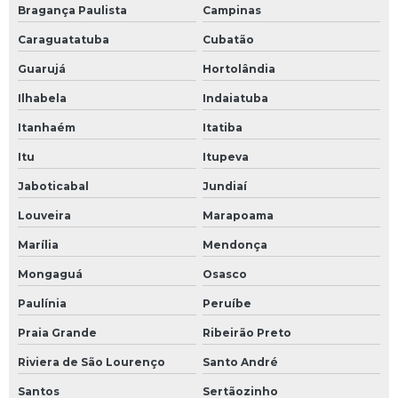
Bragança Paulista
Campinas
Caraguatatuba
Cubatão
Guarujá
Hortolândia
Ilhabela
Indaiatuba
Itanhaém
Itatiba
Itu
Itupeva
Jaboticabal
Jundiaí
Louveira
Marapoama
Marília
Mendonça
Mongaguá
Osasco
Paulínia
Peruíbe
Praia Grande
Ribeirão Preto
Riviera de São Lourenço
Santo André
Santos
Sertãozinho