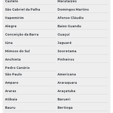
Castelo
Marataízes
São Gabriel da Palha
Domingos Martins
Itapemirim
Afonso Cláudio
Alegre
Baixo Guandu
Conceição da Barra
Guaçuí
Iúna
Jaguaré
Mimoso do Sul
Sooretama
Anchieta
Pinheiros
Pedro Canário
São Paulo
Americana
Amparo
Araraquara
Araras
Araçatuba
Atibaia
Barueri
Bauru
Bertioga