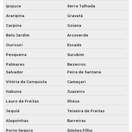
Ipojuca
Serra Talhada
Araripina
Gravatá
Carpina
Goiana
Belo Jardim
Arcoverde
Ouricuri
Escada
Pesqueira
Surubim
Palmares
Bezerros
Salvador
Feira de Santana
Vitória da Conquista
Camaçari
Itabuna
Juazeiro
Lauro de Freitas
Ilhéus
Jequié
Teixeira de Freitas
Alagoinhas
Barreiras
Porto Seguro
Simões Filho