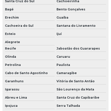
Santa Cruz do Sul
Cachoeirinha
Bagé
Bento Gonçalves
Erechim
Guaíba
Cachoeira do Sul
Santana do Livramento
Esteio
Ijuí
Alegrete
Recife
Jaboatão dos Guararapes
Olinda
Caruaru
Petrolina
Paulista
Cabo de Santo Agostinho
Camaragibe
Garanhuns
Vitória de Santo Antão
Igarassu
São Lourenço da Mata
Abreu e Lima
Santa Cruz do Capibaribe
Ipojuca
Serra Talhada