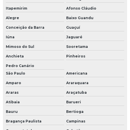
Itapemirim
Afonso Cláudio
Alegre
Baixo Guandu
Conceição da Barra
Guaçuí
Iúna
Jaguaré
Mimoso do Sul
Sooretama
Anchieta
Pinheiros
Pedro Canário
São Paulo
Americana
Amparo
Araraquara
Araras
Araçatuba
Atibaia
Barueri
Bauru
Bertioga
Bragança Paulista
Campinas