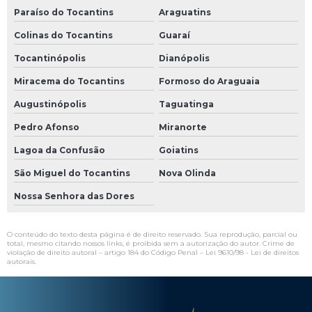
Paraíso do Tocantins
Araguatins
Colinas do Tocantins
Guaraí
Tocantinópolis
Dianópolis
Miracema do Tocantins
Formoso do Araguaia
Augustinópolis
Taguatinga
Pedro Afonso
Miranorte
Lagoa da Confusão
Goiatins
São Miguel do Tocantins
Nova Olinda
Nossa Senhora das Dores
O conteúdo do texto desta página é de direito reservado. Sua reprodução, parcial ou
total, mesmo citando nossos links, é proibida sem a autorização do autor. Crime de
violação de direito autoral – artigo 184 do Código Penal –
Lei 9610/98 - Lei de direitos
autorais
.