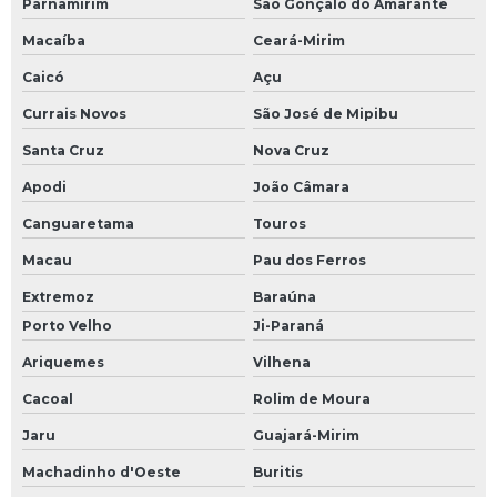
Parnamirim
São Gonçalo do Amarante
Macaíba
Ceará-Mirim
Caicó
Açu
Currais Novos
São José de Mipibu
Santa Cruz
Nova Cruz
Apodi
João Câmara
Canguaretama
Touros
Macau
Pau dos Ferros
Extremoz
Baraúna
Porto Velho
Ji-Paraná
Ariquemes
Vilhena
Cacoal
Rolim de Moura
Jaru
Guajará-Mirim
Machadinho d'Oeste
Buritis