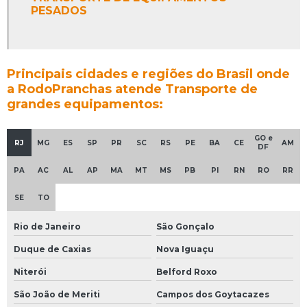
PESADOS
Principais cidades e regiões do Brasil onde
a RodoPranchas atende Transporte de
grandes equipamentos:
GO e
RJ
MG
ES
SP
PR
SC
RS
PE
BA
CE
AM
DF
PA
AC
AL
AP
MA
MT
MS
PB
PI
RN
RO
RR
SE
TO
Rio de Janeiro
São Gonçalo
Duque de Caxias
Nova Iguaçu
Niterói
Belford Roxo
São João de Meriti
Campos dos Goytacazes