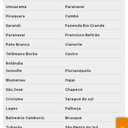
Umuarama
Paranavaí
Piraquara
Cambé
Sarandi
Fazenda Rio Grande
Paranavaí
Francisco Beltrão
Pato Branco
Cianorte
Telêmaco Borba
Castro
Rolândia
Joinville
Florianópolis
Blumenau
Itajaí
São José
Chapecó
Criciúma
Jaraguá do sul
Lages
Palhoça
Balneário Camboriú
Brusque
Tubarão
São Bento do Sul