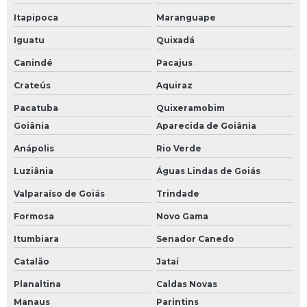
Itapipoca
Maranguape
Iguatu
Quixadá
Canindé
Pacajus
Crateús
Aquiraz
Pacatuba
Quixeramobim
Goiânia
Aparecida de Goiânia
Anápolis
Rio Verde
Luziânia
Águas Lindas de Goiás
Valparaíso de Goiás
Trindade
Formosa
Novo Gama
Itumbiara
Senador Canedo
Catalão
Jataí
Planaltina
Caldas Novas
Manaus
Parintins