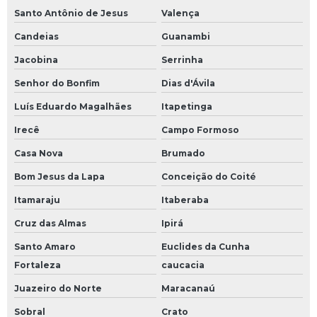
Santo Antônio de Jesus
Valença
Candeias
Guanambi
Jacobina
Serrinha
Senhor do Bonfim
Dias d'Ávila
Luís Eduardo Magalhães
Itapetinga
Irecê
Campo Formoso
Casa Nova
Brumado
Bom Jesus da Lapa
Conceição do Coité
Itamaraju
Itaberaba
Cruz das Almas
Ipirá
Santo Amaro
Euclides da Cunha
Fortaleza
caucacia
Juazeiro do Norte
Maracanaú
Sobral
Crato