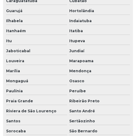
Caraguatatuba
Cubatão
Guarujá
Hortolândia
Ilhabela
Indaiatuba
Itanhaém
Itatiba
Itu
Itupeva
Jaboticabal
Jundiaí
Louveira
Marapoama
Marília
Mendonça
Mongaguá
Osasco
Paulínia
Peruíbe
Praia Grande
Ribeirão Preto
Riviera de São Lourenço
Santo André
Santos
Sertãozinho
Sorocaba
São Bernardo