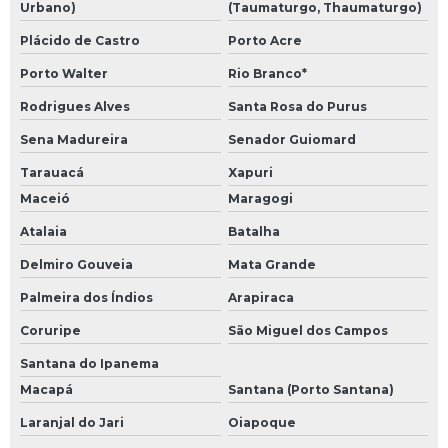
Urbano)
(Taumaturgo, Thaumaturgo)
Plácido de Castro
Porto Acre
Porto Walter
Rio Branco*
Rodrigues Alves
Santa Rosa do Purus
Sena Madureira
Senador Guiomard
Tarauacá
Xapuri
Maceió
Maragogi
Atalaia
Batalha
Delmiro Gouveia
Mata Grande
Palmeira dos Índios
Arapiraca
Coruripe
São Miguel dos Campos
Santana do Ipanema
Macapá
Santana (Porto Santana)
Laranjal do Jari
Oiapoque