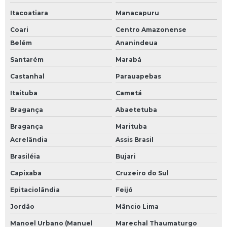
Itacoatiara
Manacapuru
Coari
Centro Amazonense
Belém
Ananindeua
Santarém
Marabá
Castanhal
Parauapebas
Itaituba
Cametá
Bragança
Abaetetuba
Bragança
Marituba
Acrelândia
Assis Brasil
Brasiléia
Bujari
Capixaba
Cruzeiro do Sul
Epitaciolândia
Feijó
Jordão
Mâncio Lima
Manoel Urbano (Manuel
Marechal Thaumaturgo