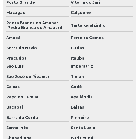
Porto Grande
Vitória do Jari
Mazagão
Calçoene
Pedra Branca do Amapari
Tartarugalzinho
(Pedra Branca do Amaparí)
Amapá
Ferreira Gomes
Serra do Navio
Cutias
Pracuúba
Itaubal
São Luís
Imperatriz
São José de Ribamar
Timon
Caixas
Codó
Paço do Lumiar
Açailândia
Bacabal
Balsas
Barra do Corda
Pinheiro
Santa Inês
Santa Luzia
Chapadinha
Buriticupú