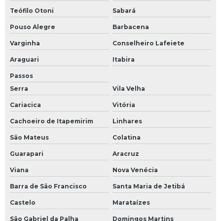
Teófilo Otoni
Sabará
Pouso Alegre
Barbacena
Varginha
Conselheiro Lafeiete
Araguari
Itabira
Passos
Serra
Vila Velha
Cariacica
Vitória
Cachoeiro de Itapemirim
Linhares
São Mateus
Colatina
Guarapari
Aracruz
Viana
Nova Venécia
Barra de São Francisco
Santa Maria de Jetibá
Castelo
Marataízes
São Gabriel da Palha
Domingos Martins