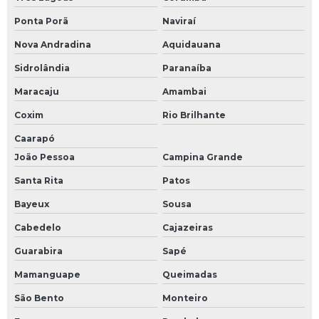
Ponta Porã
Naviraí
Nova Andradina
Aquidauana
Sidrolândia
Paranaíba
Maracaju
Amambai
Coxim
Rio Brilhante
Caarapó
João Pessoa
Campina Grande
Santa Rita
Patos
Bayeux
Sousa
Cabedelo
Cajazeiras
Guarabira
Sapé
Mamanguape
Queimadas
São Bento
Monteiro