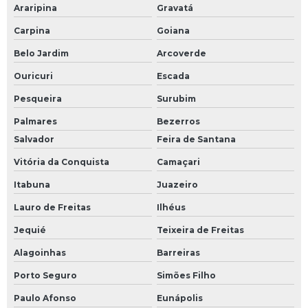
Araripina
Gravatá
Carpina
Goiana
Belo Jardim
Arcoverde
Ouricuri
Escada
Pesqueira
Surubim
Palmares
Bezerros
Salvador
Feira de Santana
Vitória da Conquista
Camaçari
Itabuna
Juazeiro
Lauro de Freitas
Ilhéus
Jequié
Teixeira de Freitas
Alagoinhas
Barreiras
Porto Seguro
Simões Filho
Paulo Afonso
Eunápolis