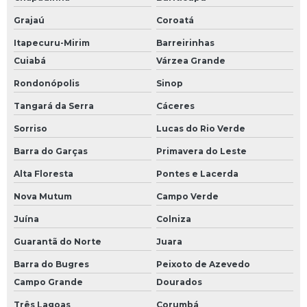
Grajaú
Coroatá
Itapecuru-Mirim
Barreirinhas
Cuiabá
Várzea Grande
Rondonópolis
Sinop
Tangará da Serra
Cáceres
Sorriso
Lucas do Rio Verde
Barra do Garças
Primavera do Leste
Alta Floresta
Pontes e Lacerda
Nova Mutum
Campo Verde
Juína
Colniza
Guarantã do Norte
Juara
Barra do Bugres
Peixoto de Azevedo
Campo Grande
Dourados
Três Lagoas
Corumbá