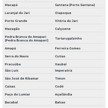
Macapá
Santana (Porto Santana)
Laranjal do Jari
Oiapoque
Porto Grande
Vitória do Jari
Mazagão
Calçoene
Pedra Branca do Amapari
Tartarugalzinho
(Pedra Branca do Amaparí)
Amapá
Ferreira Gomes
Serra do Navio
Cutias
Pracuúba
Itaubal
São Luís
Imperatriz
São José de Ribamar
Timon
Caixas
Codó
Paço do Lumiar
Açailândia
Bacabal
Balsas