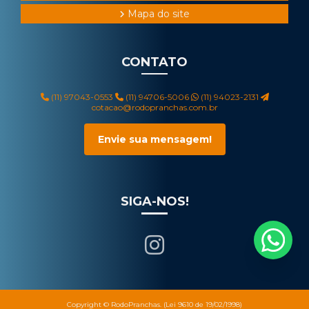
Mapa do site
CONTATO
(11) 97043-0553
(11) 94706-5006
(11) 94023-2131
cotacao@rodopranchas.com.br
Envie sua mensagem!
SIGA-NOS!
Copyright © RodoPranchas. (Lei 9610 de 19/02/1998)