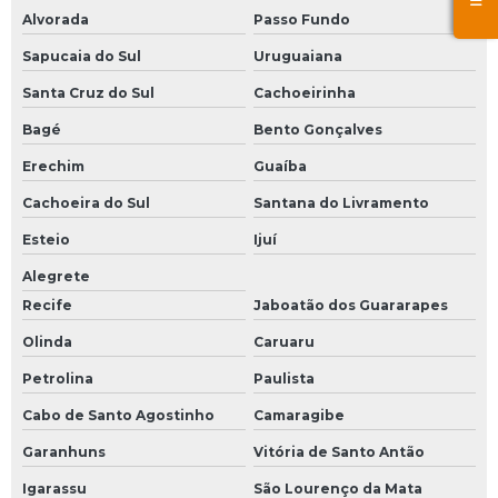
Alvorada
Passo Fundo
Sapucaia do Sul
Uruguaiana
Santa Cruz do Sul
Cachoeirinha
Bagé
Bento Gonçalves
Erechim
Guaíba
Cachoeira do Sul
Santana do Livramento
Esteio
Ijuí
Alegrete
Recife
Jaboatão dos Guararapes
Olinda
Caruaru
Petrolina
Paulista
Cabo de Santo Agostinho
Camaragibe
Garanhuns
Vitória de Santo Antão
Igarassu
São Lourenço da Mata