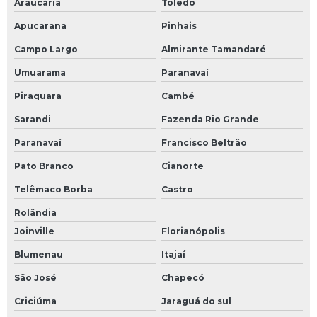
Araucária
Toledo
Apucarana
Pinhais
Campo Largo
Almirante Tamandaré
Umuarama
Paranavaí
Piraquara
Cambé
Sarandi
Fazenda Rio Grande
Paranavaí
Francisco Beltrão
Pato Branco
Cianorte
Telêmaco Borba
Castro
Rolândia
Joinville
Florianópolis
Blumenau
Itajaí
São José
Chapecó
Criciúma
Jaraguá do sul