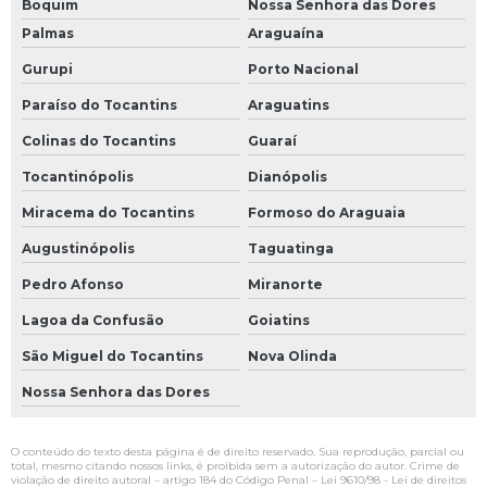
Boquim
Nossa Senhora das Dores
Palmas
Araguaína
Gurupi
Porto Nacional
Paraíso do Tocantins
Araguatins
Colinas do Tocantins
Guaraí
Tocantinópolis
Dianópolis
Miracema do Tocantins
Formoso do Araguaia
Augustinópolis
Taguatinga
Pedro Afonso
Miranorte
Lagoa da Confusão
Goiatins
São Miguel do Tocantins
Nova Olinda
Nossa Senhora das Dores
O conteúdo do texto desta página é de direito reservado. Sua reprodução, parcial ou
total, mesmo citando nossos links, é proibida sem a autorização do autor. Crime de
violação de direito autoral – artigo 184 do Código Penal –
Lei 9610/98 - Lei de direitos