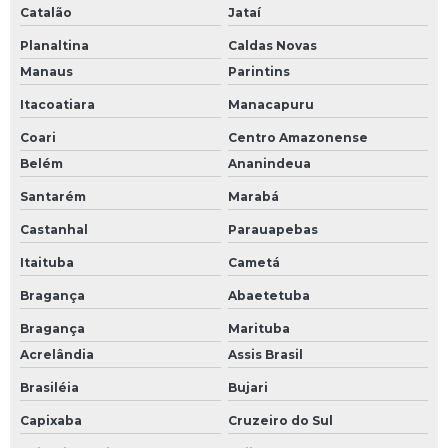
Catalão
Jataí
Planaltina
Caldas Novas
Manaus
Parintins
Itacoatiara
Manacapuru
Coari
Centro Amazonense
Belém
Ananindeua
Santarém
Marabá
Castanhal
Parauapebas
Itaituba
Cametá
Bragança
Abaetetuba
Bragança
Marituba
Acrelândia
Assis Brasil
Brasiléia
Bujari
Capixaba
Cruzeiro do Sul