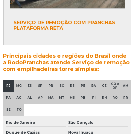
SERVIÇO DE REMOÇÃO COM PRANCHAS
PLATAFORMA RETA
Principais cidades e regiões do Brasil onde
a RodoPranchas atende Serviço de remoção
com empilhadeiras torre simples:
GO e
RJ
MG
ES
SP
PR
SC
RS
PE
BA
CE
AM
DF
PA
AC
AL
AP
MA
MT
MS
PB
PI
RN
RO
RR
SE
TO
Rio de Janeiro
São Gonçalo
Duque de Caxias
Nova Iguaçu