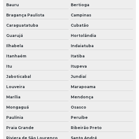
Bauru
Bertioga
Bragança Paulista
Campinas
Caraguatatuba
Cubatão
Guarujá
Hortolândia
Ilhabela
Indaiatuba
Itanhaém
Itatiba
Itu
Itupeva
Jaboticabal
Jundiaí
Louveira
Marapoama
Marília
Mendonça
Mongaguá
Osasco
Paulínia
Peruíbe
Praia Grande
Ribeirão Preto
Riviera de São Lourenço
Santo André