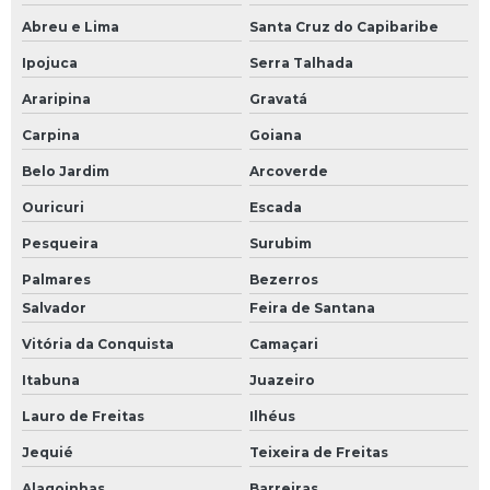
Abreu e Lima
Santa Cruz do Capibaribe
Ipojuca
Serra Talhada
Araripina
Gravatá
Carpina
Goiana
Belo Jardim
Arcoverde
Ouricuri
Escada
Pesqueira
Surubim
Palmares
Bezerros
Salvador
Feira de Santana
Vitória da Conquista
Camaçari
Itabuna
Juazeiro
Lauro de Freitas
Ilhéus
Jequié
Teixeira de Freitas
Alagoinhas
Barreiras