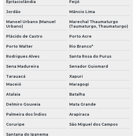
Epitaciolândia
Feijó
Jordão
Mâncio Lima
Manoel Urbano (Manuel
Marechal Thaumaturgo
Urbano)
(Taumaturgo, Thaumaturgo)
Plácido de Castro
Porto Acre
Porto Walter
Rio Branco*
Rodrigues Alves
Santa Rosa do Purus
Sena Madureira
Senador Guiomard
Tarauacá
Xapuri
Maceió
Maragogi
Atalaia
Batalha
Delmiro Gouveia
Mata Grande
Palmeira dos Índios
Arapiraca
Coruripe
São Miguel dos Campos
Santana do Ipanema