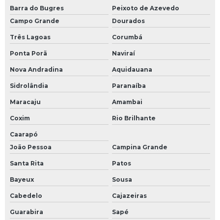
Barra do Bugres
Peixoto de Azevedo
Campo Grande
Dourados
Três Lagoas
Corumbá
Ponta Porã
Naviraí
Nova Andradina
Aquidauana
Sidrolândia
Paranaíba
Maracaju
Amambai
Coxim
Rio Brilhante
Caarapó
João Pessoa
Campina Grande
Santa Rita
Patos
Bayeux
Sousa
Cabedelo
Cajazeiras
Guarabira
Sapé