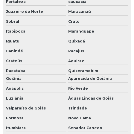
Fortaleza
caucacia
Juazeiro do Norte
Maracanaú
Sobral
Crato
Itapipoca
Maranguape
Iguatu
Quixadá
Canindé
Pacajus
Crateús
Aquiraz
Pacatuba
Quixeramobim
Goiânia
Aparecida de Goiânia
Anápolis
Rio Verde
Luziânia
Águas Lindas de Goiás
Valparaíso de Goiás
Trindade
Formosa
Novo Gama
Itumbiara
Senador Canedo