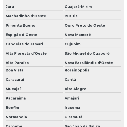
Jaru
Guajará-Mirim
Machadinho d'Oeste
Buritis
Pimenta Bueno
Ouro Preto do Oeste
Espigão d'Oeste
Nova Mamoré
Candeias do Jamari
Cujubim
Alta Floresta d'Oeste
São Miguel do Guaporé
Alto Paraíso
Nova Brasilândia d'Oeste
Boa Vista
Rorainópolis
Caracaraí
Cantá
Mucajaí
Alto Alegre
Pacaraima
Amajari
Bonfim
Iracema
Normandia
Uiramutã
Caroebe
São João da Baliza