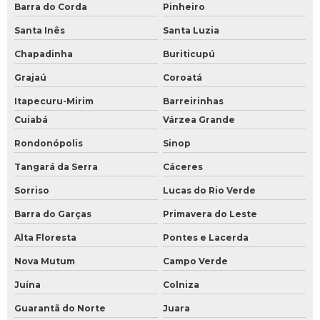
Barra do Corda
Pinheiro
Santa Inês
Santa Luzia
Chapadinha
Buriticupú
Grajaú
Coroatá
Itapecuru-Mirim
Barreirinhas
Cuiabá
Várzea Grande
Rondonópolis
Sinop
Tangará da Serra
Cáceres
Sorriso
Lucas do Rio Verde
Barra do Garças
Primavera do Leste
Alta Floresta
Pontes e Lacerda
Nova Mutum
Campo Verde
Juína
Colniza
Guarantã do Norte
Juara