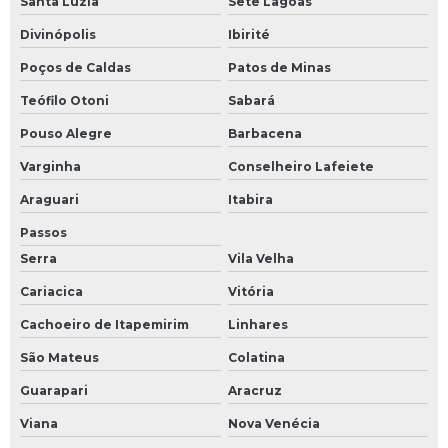
Santa Luzia
Sete Lagoas
Divinópolis
Ibirité
Poços de Caldas
Patos de Minas
Teófilo Otoni
Sabará
Pouso Alegre
Barbacena
Varginha
Conselheiro Lafeiete
Araguari
Itabira
Passos
Serra
Vila Velha
Cariacica
Vitória
Cachoeiro de Itapemirim
Linhares
São Mateus
Colatina
Guarapari
Aracruz
Viana
Nova Venécia