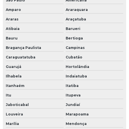
São Paulo
Americana
Amparo
Araraquara
Araras
Araçatuba
Atibaia
Barueri
Bauru
Bertioga
Bragança Paulista
Campinas
Caraguatatuba
Cubatão
Guarujá
Hortolândia
Ilhabela
Indaiatuba
Itanhaém
Itatiba
Itu
Itupeva
Jaboticabal
Jundiaí
Louveira
Marapoama
Marília
Mendonça