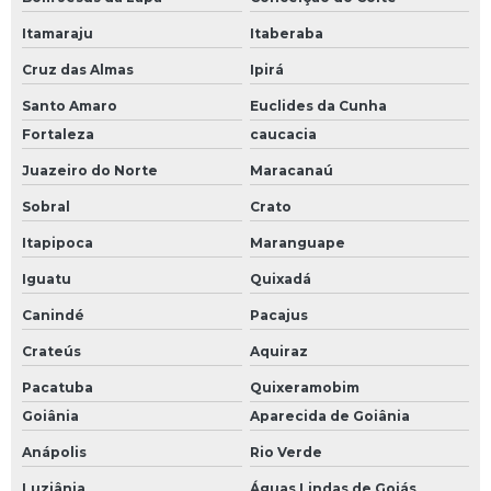
Itamaraju
Itaberaba
Cruz das Almas
Ipirá
Santo Amaro
Euclides da Cunha
Fortaleza
caucacia
Juazeiro do Norte
Maracanaú
Sobral
Crato
Itapipoca
Maranguape
Iguatu
Quixadá
Canindé
Pacajus
Crateús
Aquiraz
Pacatuba
Quixeramobim
Goiânia
Aparecida de Goiânia
Anápolis
Rio Verde
Luziânia
Águas Lindas de Goiás