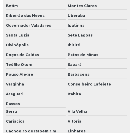
Betim
Montes Claros
Ribeirão das Neves
Uberaba
Governador Valadares
Ipatinga
Santa Luzia
Sete Lagoas
Divinópolis
Ibirité
Poços de Caldas
Patos de Minas
Teófilo Otoni
Sabará
Pouso Alegre
Barbacena
Varginha
Conselheiro Lafeiete
Araguari
Itabira
Passos
Serra
Vila Velha
Cariacica
Vitória
Cachoeiro de Itapemirim
Linhares