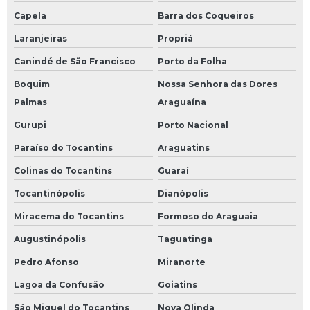
Capela
Barra dos Coqueiros
Laranjeiras
Propriá
Canindé de São Francisco
Porto da Folha
Boquim
Nossa Senhora das Dores
Palmas
Araguaína
Gurupi
Porto Nacional
Paraíso do Tocantins
Araguatins
Colinas do Tocantins
Guaraí
Tocantinópolis
Dianópolis
Miracema do Tocantins
Formoso do Araguaia
Augustinópolis
Taguatinga
Pedro Afonso
Miranorte
Lagoa da Confusão
Goiatins
São Miguel do Tocantins
Nova Olinda