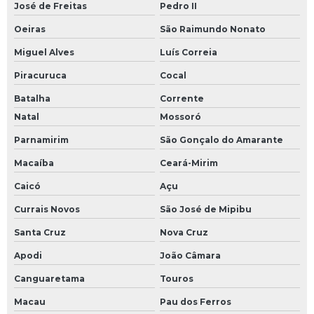
José de Freitas
Pedro II
Oeiras
São Raimundo Nonato
Miguel Alves
Luís Correia
Piracuruca
Cocal
Batalha
Corrente
Natal
Mossoró
Parnamirim
São Gonçalo do Amarante
Macaíba
Ceará-Mirim
Caicó
Açu
Currais Novos
São José de Mipibu
Santa Cruz
Nova Cruz
Apodi
João Câmara
Canguaretama
Touros
Macau
Pau dos Ferros