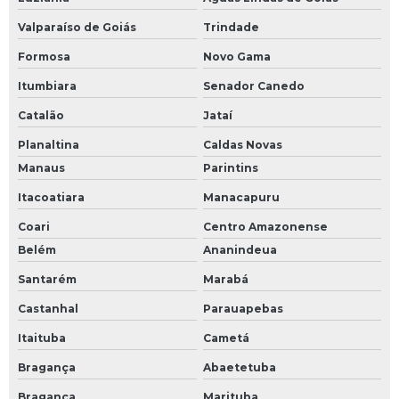
Valparaíso de Goiás
Trindade
Formosa
Novo Gama
Itumbiara
Senador Canedo
Catalão
Jataí
Planaltina
Caldas Novas
Manaus
Parintins
Itacoatiara
Manacapuru
Coari
Centro Amazonense
Belém
Ananindeua
Santarém
Marabá
Castanhal
Parauapebas
Itaituba
Cametá
Bragança
Abaetetuba
Bragança
Marituba