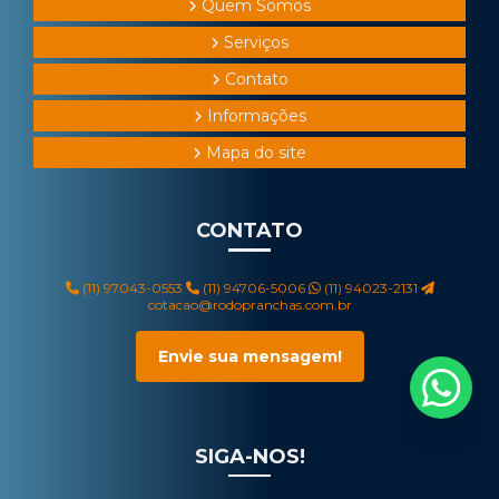
Quem Somos
Serviços
Contato
Informações
Mapa do site
CONTATO
(11) 97043-0553
(11) 94706-5006
(11) 94023-2131
cotacao@rodopranchas.com.br
Envie sua mensagem!
SIGA-NOS!