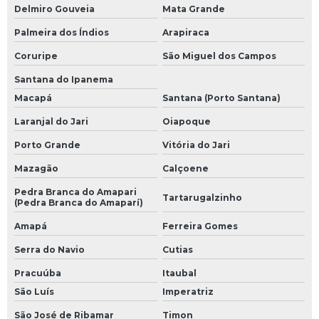
Delmiro Gouveia
Mata Grande
Palmeira dos Índios
Arapiraca
Coruripe
São Miguel dos Campos
Santana do Ipanema
Macapá
Santana (Porto Santana)
Laranjal do Jari
Oiapoque
Porto Grande
Vitória do Jari
Mazagão
Calçoene
Pedra Branca do Amapari
Tartarugalzinho
(Pedra Branca do Amaparí)
Amapá
Ferreira Gomes
Serra do Navio
Cutias
Pracuúba
Itaubal
São Luís
Imperatriz
São José de Ribamar
Timon