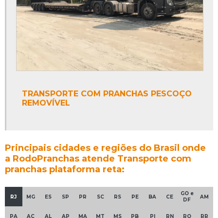
TRANSPORTE COM PRANCHAS PESCOÇO
REMOVÍVEL
Principais cidades e regiões do Brasil onde
a RodoPranchas atende Transporte com
pranchas plataforma reta:
GO e
RJ
MG
ES
SP
PR
SC
RS
PE
BA
CE
AM
DF
PA
AC
AL
AP
MA
MT
MS
PB
PI
RN
RO
RR