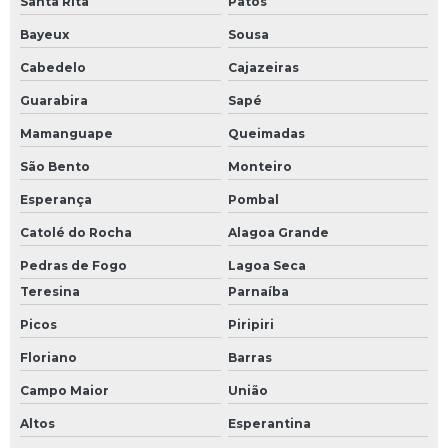
Santa Rita
Patos
Bayeux
Sousa
Cabedelo
Cajazeiras
Guarabira
Sapé
Mamanguape
Queimadas
São Bento
Monteiro
Esperança
Pombal
Catolé do Rocha
Alagoa Grande
Pedras de Fogo
Lagoa Seca
Teresina
Parnaíba
Picos
Piripiri
Floriano
Barras
Campo Maior
União
Altos
Esperantina