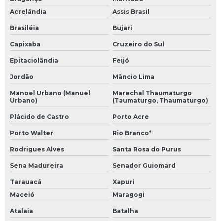
Acrelândia
Assis Brasil
Brasiléia
Bujari
Capixaba
Cruzeiro do Sul
Epitaciolândia
Feijó
Jordão
Mâncio Lima
Manoel Urbano (Manuel
Marechal Thaumaturgo
Urbano)
(Taumaturgo, Thaumaturgo)
Plácido de Castro
Porto Acre
Porto Walter
Rio Branco*
Rodrigues Alves
Santa Rosa do Purus
Sena Madureira
Senador Guiomard
Tarauacá
Xapuri
Maceió
Maragogi
Atalaia
Batalha