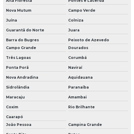
Alta Floresta
Pontes e Lacerda
Nova Mutum
Campo Verde
Juína
Colniza
Guarantã do Norte
Juara
Barra do Bugres
Peixoto de Azevedo
Campo Grande
Dourados
Três Lagoas
Corumbá
Ponta Porã
Naviraí
Nova Andradina
Aquidauana
Sidrolândia
Paranaíba
Maracaju
Amambai
Coxim
Rio Brilhante
Caarapó
João Pessoa
Campina Grande