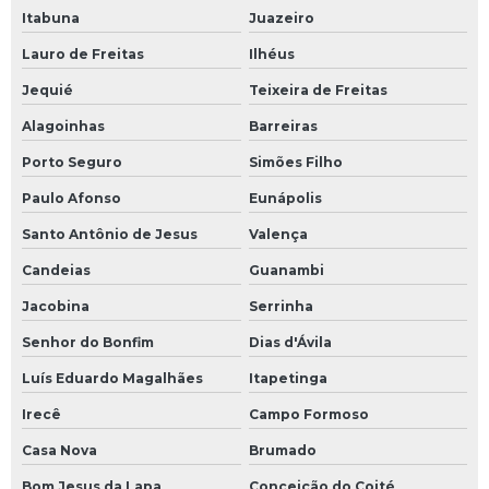
Itabuna
Juazeiro
Lauro de Freitas
Ilhéus
Jequié
Teixeira de Freitas
Alagoinhas
Barreiras
Porto Seguro
Simões Filho
Paulo Afonso
Eunápolis
Santo Antônio de Jesus
Valença
Candeias
Guanambi
Jacobina
Serrinha
Senhor do Bonfim
Dias d'Ávila
Luís Eduardo Magalhães
Itapetinga
Irecê
Campo Formoso
Casa Nova
Brumado
Bom Jesus da Lapa
Conceição do Coité