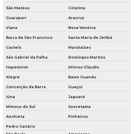
São Mateus
Colatina
Guarapari
Aracruz
Viana
Nova Venécia
Barra de São Francisco
Santa Maria de Jetibá
Castelo
Marataízes
São Gabriel da Palha
Domingos Martins
Itapemirim
Afonso Cláudio
Alegre
Baixo Guandu
Conceição da Barra
Guaçuí
Iúna
Jaguaré
Mimoso do Sul
Sooretama
Anchieta
Pinheiros
Pedro Canário