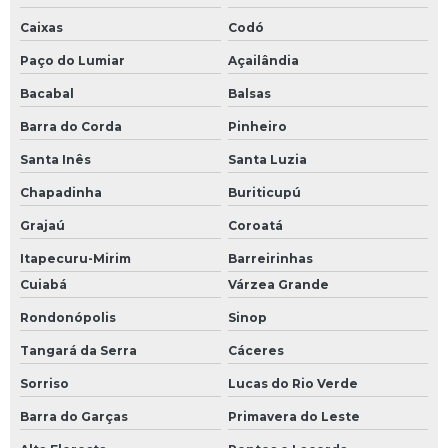
Caixas
Codó
Paço do Lumiar
Açailândia
Bacabal
Balsas
Barra do Corda
Pinheiro
Santa Inês
Santa Luzia
Chapadinha
Buriticupú
Grajaú
Coroatá
Itapecuru-Mirim
Barreirinhas
Cuiabá
Várzea Grande
Rondonópolis
Sinop
Tangará da Serra
Cáceres
Sorriso
Lucas do Rio Verde
Barra do Garças
Primavera do Leste