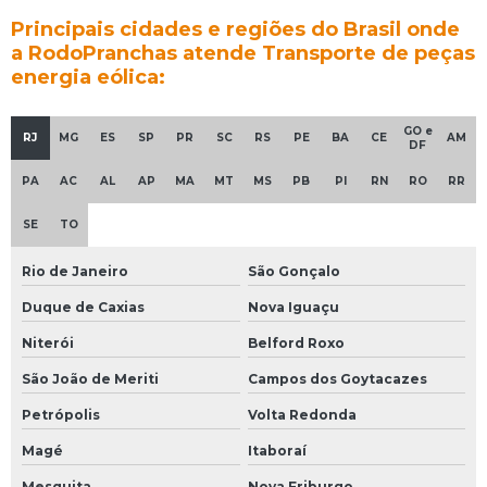
Principais cidades e regiões do Brasil onde
a RodoPranchas atende Transporte de peças
energia eólica:
GO e
RJ
MG
ES
SP
PR
SC
RS
PE
BA
CE
AM
DF
PA
AC
AL
AP
MA
MT
MS
PB
PI
RN
RO
RR
SE
TO
Rio de Janeiro
São Gonçalo
Duque de Caxias
Nova Iguaçu
Niterói
Belford Roxo
São João de Meriti
Campos dos Goytacazes
Petrópolis
Volta Redonda
Magé
Itaboraí
Mesquita
Nova Friburgo