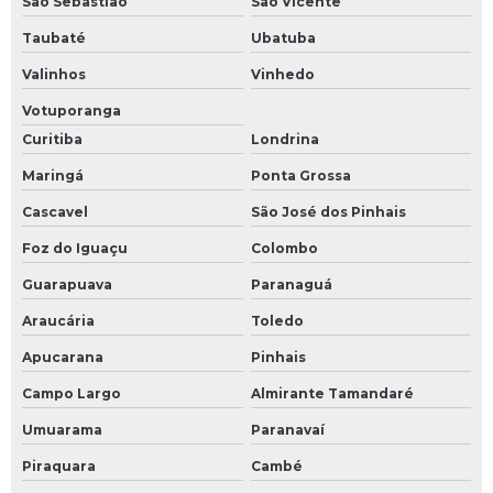
São Sebastião
São Vicente
Taubaté
Ubatuba
Valinhos
Vinhedo
Votuporanga
Curitiba
Londrina
Maringá
Ponta Grossa
Cascavel
São José dos Pinhais
Foz do Iguaçu
Colombo
Guarapuava
Paranaguá
Araucária
Toledo
Apucarana
Pinhais
Campo Largo
Almirante Tamandaré
Umuarama
Paranavaí
Piraquara
Cambé