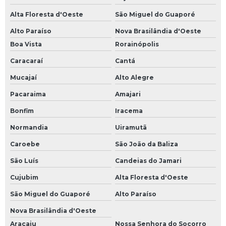
Alta Floresta d'Oeste
São Miguel do Guaporé
Alto Paraíso
Nova Brasilândia d'Oeste
Boa Vista
Rorainópolis
Caracaraí
Cantá
Mucajaí
Alto Alegre
Pacaraima
Amajari
Bonfim
Iracema
Normandia
Uiramutã
Caroebe
São João da Baliza
São Luís
Candeias do Jamari
Cujubim
Alta Floresta d'Oeste
São Miguel do Guaporé
Alto Paraíso
Nova Brasilândia d'Oeste
Aracaju
Nossa Senhora do Socorro