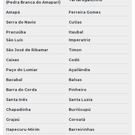
(Pedra Branca do Amaparí)
Amapá
Ferreira Gomes
Serra do Navio
Cutias
Pracuúba
Itaubal
São Luís
Imperatriz
São José de Ribamar
Timon
Caixas
Codó
Paço do Lumiar
Açailândia
Bacabal
Balsas
Barra do Corda
Pinheiro
Santa Inês
Santa Luzia
Chapadinha
Buriticupú
Grajaú
Coroatá
Itapecuru-Mirim
Barreirinhas