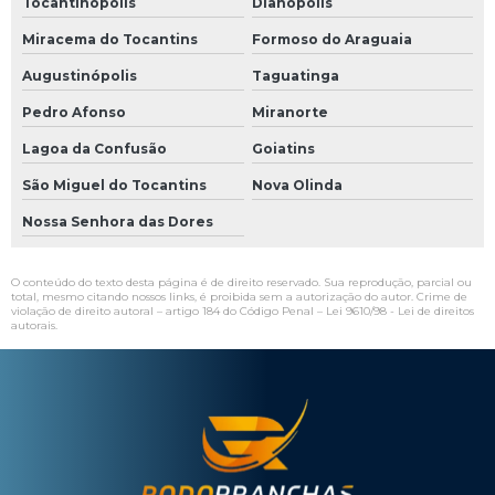
Tocantinópolis
Dianópolis
Miracema do Tocantins
Formoso do Araguaia
Augustinópolis
Taguatinga
Pedro Afonso
Miranorte
Lagoa da Confusão
Goiatins
São Miguel do Tocantins
Nova Olinda
Nossa Senhora das Dores
O conteúdo do texto desta página é de direito reservado. Sua reprodução, parcial ou
total, mesmo citando nossos links, é proibida sem a autorização do autor. Crime de
violação de direito autoral – artigo 184 do Código Penal –
Lei 9610/98 - Lei de direitos
autorais
.