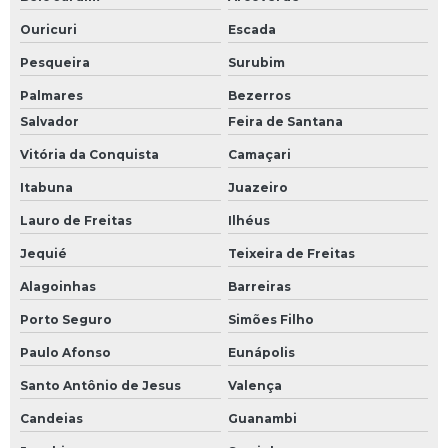
Ouricuri
Escada
Pesqueira
Surubim
Palmares
Bezerros
Salvador
Feira de Santana
Vitória da Conquista
Camaçari
Itabuna
Juazeiro
Lauro de Freitas
Ilhéus
Jequié
Teixeira de Freitas
Alagoinhas
Barreiras
Porto Seguro
Simões Filho
Paulo Afonso
Eunápolis
Santo Antônio de Jesus
Valença
Candeias
Guanambi