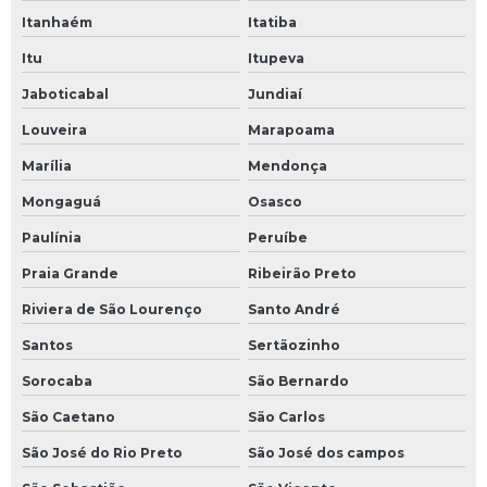
Itanhaém
Itatiba
Itu
Itupeva
Jaboticabal
Jundiaí
Louveira
Marapoama
Marília
Mendonça
Mongaguá
Osasco
Paulínia
Peruíbe
Praia Grande
Ribeirão Preto
Riviera de São Lourenço
Santo André
Santos
Sertãozinho
Sorocaba
São Bernardo
São Caetano
São Carlos
São José do Rio Preto
São José dos campos