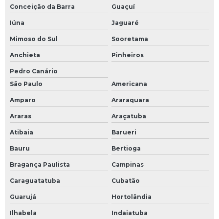
Conceição da Barra
Guaçuí
Iúna
Jaguaré
Mimoso do Sul
Sooretama
Anchieta
Pinheiros
Pedro Canário
São Paulo
Americana
Amparo
Araraquara
Araras
Araçatuba
Atibaia
Barueri
Bauru
Bertioga
Bragança Paulista
Campinas
Caraguatatuba
Cubatão
Guarujá
Hortolândia
Ilhabela
Indaiatuba