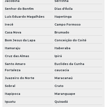
Jacobina
Serrinha
Senhor do Bonfim
Dias d'Ávila
Luís Eduardo Magalhães
Itapetinga
Irecê
Campo Formoso
Casa Nova
Brumado
Bom Jesus da Lapa
Conceição do Coité
Itamaraju
Itaberaba
Cruz das Almas
Ipirá
Santo Amaro
Euclides da Cunha
Fortaleza
caucacia
Juazeiro do Norte
Maracanaú
Sobral
Crato
Itapipoca
Maranguape
Iguatu
Quixadá