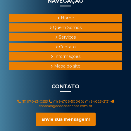
NAVEGAÇÃO
Home
Quem Somos
Serviços
Contato
Informações
Mapa do site
CONTATO
(11) 97043-0553
(11) 94706-5006
(11) 94023-2131
cotacao@rodopranchas.com.br
Envie sua mensagem!