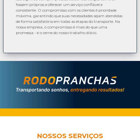
fossem próprias e oferecer um serviço confiável e
consistente. O compromisso com os clientes é prioridade
máxima, garantindo que suas necessidades sejam atendidas
de forma satisfatória em todas as etapas do transporte. Na
nossa empresa, o compromisso é mais do que uma
promessa - é o cerne do nosso trabalho diário.
NOSSOS SERVIÇOS