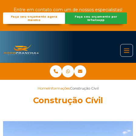
Entre em contato com um de nossos especialistas!
Faça seu orçamento agora
Faça seu orçamento por
mesmo
Whatsapp
Home
Informações
Construção Cívil
Construção Cívil