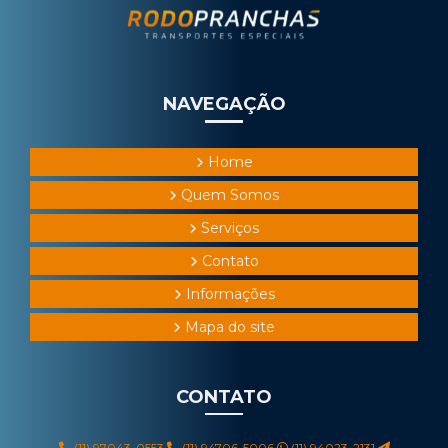
NAVEGAÇÃO
Home
Quem Somos
Serviços
Contato
Informações
Mapa do site
CONTATO
(11) 97043-0553
(11) 94706-5006
(11) 94023-2131