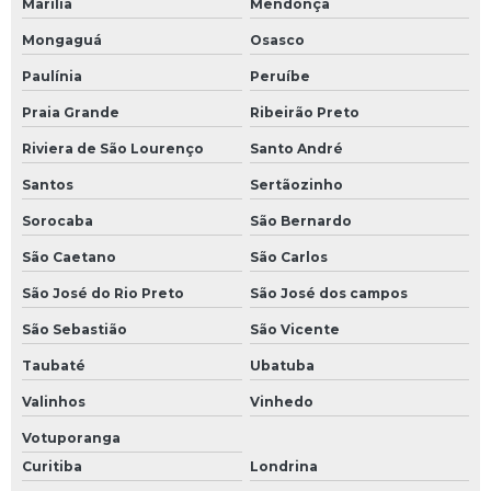
Marília
Mendonça
Mongaguá
Osasco
Paulínia
Peruíbe
Praia Grande
Ribeirão Preto
Riviera de São Lourenço
Santo André
Santos
Sertãozinho
Sorocaba
São Bernardo
São Caetano
São Carlos
São José do Rio Preto
São José dos campos
São Sebastião
São Vicente
Taubaté
Ubatuba
Valinhos
Vinhedo
Votuporanga
Curitiba
Londrina