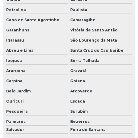
Petrolina
Paulista
Cabo de Santo Agostinho
Camaragibe
Garanhuns
Vitória de Santo Antão
Igarassu
São Lourenço da Mata
Abreu e Lima
Santa Cruz do Capibaribe
Ipojuca
Serra Talhada
Araripina
Gravatá
Carpina
Goiana
Belo Jardim
Arcoverde
Ouricuri
Escada
Pesqueira
Surubim
Palmares
Bezerros
Salvador
Feira de Santana