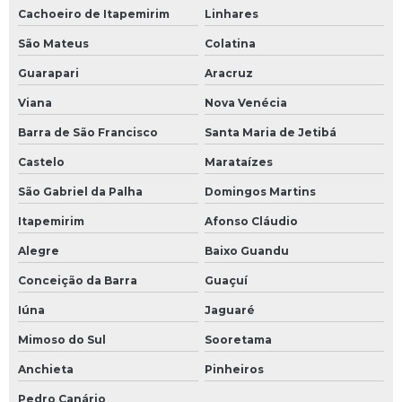
Cachoeiro de Itapemirim
Linhares
São Mateus
Colatina
Guarapari
Aracruz
Viana
Nova Venécia
Barra de São Francisco
Santa Maria de Jetibá
Castelo
Marataízes
São Gabriel da Palha
Domingos Martins
Itapemirim
Afonso Cláudio
Alegre
Baixo Guandu
Conceição da Barra
Guaçuí
Iúna
Jaguaré
Mimoso do Sul
Sooretama
Anchieta
Pinheiros
Pedro Canário