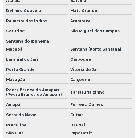
Atalaia
Batalha
Delmiro Gouveia
Mata Grande
Palmeira dos Índios
Arapiraca
Coruripe
São Miguel dos Campos
Santana do Ipanema
Macapá
Santana (Porto Santana)
Laranjal do Jari
Oiapoque
Porto Grande
Vitória do Jari
Mazagão
Calçoene
Pedra Branca do Amapari
Tartarugalzinho
(Pedra Branca do Amaparí)
Amapá
Ferreira Gomes
Serra do Navio
Cutias
Pracuúba
Itaubal
São Luís
Imperatriz