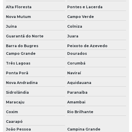
Alta Floresta
Pontes e Lacerda
Nova Mutum
Campo Verde
Juína
Colniza
Guarantã do Norte
Juara
Barra do Bugres
Peixoto de Azevedo
Campo Grande
Dourados
Três Lagoas
Corumbá
Ponta Porã
Naviraí
Nova Andradina
Aquidauana
Sidrolândia
Paranaíba
Maracaju
Amambai
Coxim
Rio Brilhante
Caarapó
João Pessoa
Campina Grande