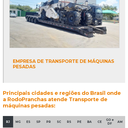
EMPRESA DE TRANSPORTE DE MÁQUINAS
PESADAS
Principais cidades e regiões do Brasil onde
a RodoPranchas atende Transporte de
máquinas pesadas:
GO e
RJ
MG
ES
SP
PR
SC
RS
PE
BA
CE
AM
DF