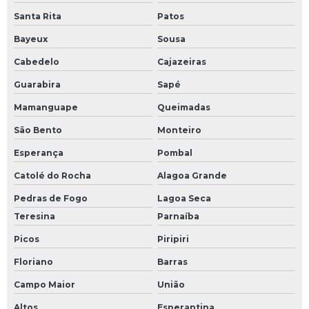
Santa Rita
Patos
Bayeux
Sousa
Cabedelo
Cajazeiras
Guarabira
Sapé
Mamanguape
Queimadas
São Bento
Monteiro
Esperança
Pombal
Catolé do Rocha
Alagoa Grande
Pedras de Fogo
Lagoa Seca
Teresina
Parnaíba
Picos
Piripiri
Floriano
Barras
Campo Maior
União
Altos
Esperantina