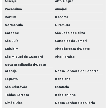
Mucajaí
Alto Alegre
Pacaraima
Amajari
Bonfim
Iracema
Normandia
Uiramutã
Caroebe
São João da Baliza
São Luís
Candeias do Jamari
Cujubim
Alta Floresta d'Oeste
São Miguel do Guaporé
Alto Paraíso
Nova Brasilândia d'Oeste
Aracaju
Nossa Senhora do Socorro
Lagarto
Itabaiana
São Cristóvão
Estância
Tobias Barreto
Itabaianinha
Simão Dias
Nossa Senhora da Glória