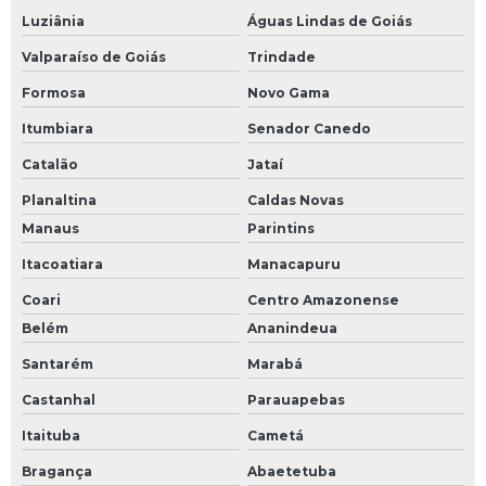
Luziânia
Águas Lindas de Goiás
Valparaíso de Goiás
Trindade
Formosa
Novo Gama
Itumbiara
Senador Canedo
Catalão
Jataí
Planaltina
Caldas Novas
Manaus
Parintins
Itacoatiara
Manacapuru
Coari
Centro Amazonense
Belém
Ananindeua
Santarém
Marabá
Castanhal
Parauapebas
Itaituba
Cametá
Bragança
Abaetetuba