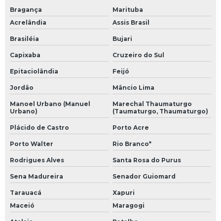
Bragança
Marituba
Acrelândia
Assis Brasil
Brasiléia
Bujari
Capixaba
Cruzeiro do Sul
Epitaciolândia
Feijó
Jordão
Mâncio Lima
Manoel Urbano (Manuel
Marechal Thaumaturgo
Urbano)
(Taumaturgo, Thaumaturgo)
Plácido de Castro
Porto Acre
Porto Walter
Rio Branco*
Rodrigues Alves
Santa Rosa do Purus
Sena Madureira
Senador Guiomard
Tarauacá
Xapuri
Maceió
Maragogi