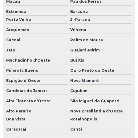
Macau
Pau dos Ferros
Extremoz
Baraúna
Porto Velho
Ji-Paraná
Ariquemes
Vilhena
Cacoal
Rolim de Moura
Jaru
Guajará-Mirim
Machadinho d'Oeste
Buritis
Pimenta Bueno
Ouro Preto do Oeste
Espigão d'Oeste
Nova Mamoré
Candeias do Jamari
Cujubim
Alta Floresta d'Oeste
São Miguel do Guaporé
Alto Paraíso
Nova Brasilândia d'Oeste
Boa Vista
Rorainópolis
Caracaraí
Cantá