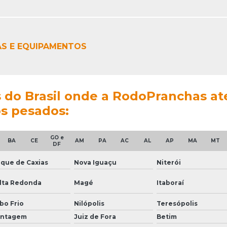
S E EQUIPAMENTOS
es do Brasil onde a RodoPranchas 
s pesados:
GO e
BA
CE
AM
PA
AC
AL
AP
MA
MT
DF
que de Caxias
Nova Iguaçu
Niterói
lta Redonda
Magé
Itaboraí
bo Frio
Nilópolis
Teresópolis
ntagem
Juiz de Fora
Betim