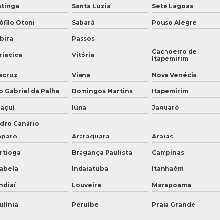
atinga
Santa Luzia
Sete Lagoas
ófilo Otoni
Sabará
Pouso Alegre
abira
Passos
Cachoeiro de
riacica
Vitória
Itapemirim
acruz
Viana
Nova Venécia
o Gabriel da Palha
Domingos Martins
Itapemirim
açuí
Iúna
Jaguaré
dro Canário
paro
Araraquara
Araras
rtioga
Bragança Paulista
Campinas
habela
Indaiatuba
Itanhaém
ndiaí
Louveira
Marapoama
ulínia
Peruíbe
Praia Grande