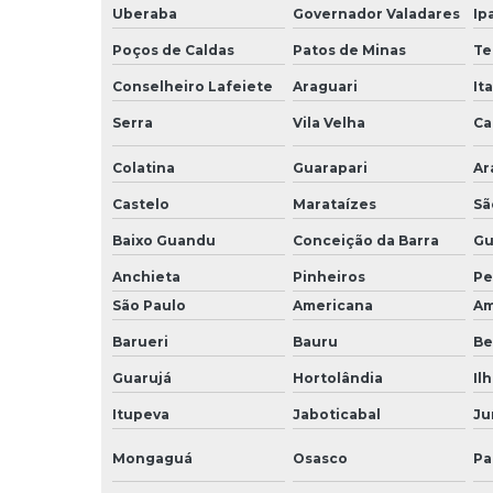
Uberaba
Governador Valadares
Ip
Poços de Caldas
Patos de Minas
Te
Conselheiro Lafeiete
Araguari
It
Serra
Vila Velha
Ca
Colatina
Guarapari
Ar
Castelo
Marataízes
Sã
Baixo Guandu
Conceição da Barra
Gu
Anchieta
Pinheiros
Pe
São Paulo
Americana
Am
Barueri
Bauru
Be
Guarujá
Hortolândia
Il
Itupeva
Jaboticabal
Ju
Mongaguá
Osasco
Pa