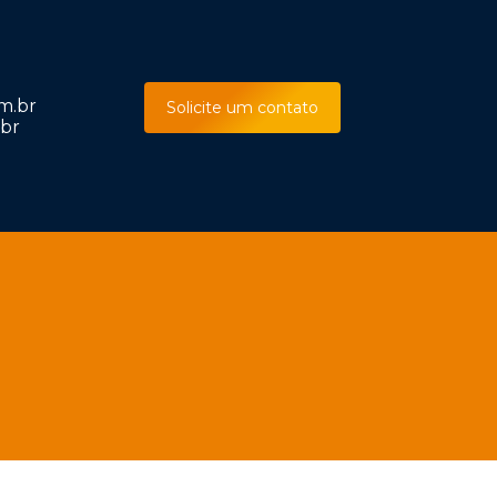
m.br
Solicite um contato
br