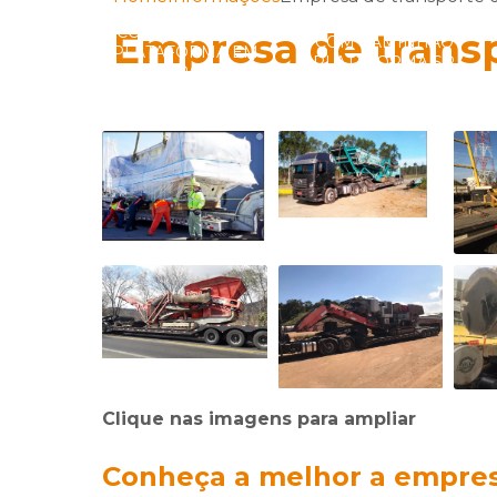
IÇO DE
TRANSPORTADORA
TRANSPORTADORA
SPORTES
COM CAMINHÃO
Empresa de trans
COM CAMINHÃO
UPER
PLATAFORMA EM
PLATAFORMA SP
SADOS
SÃO PAULO
Clique nas imagens para ampliar
Conheça a melhor a empres