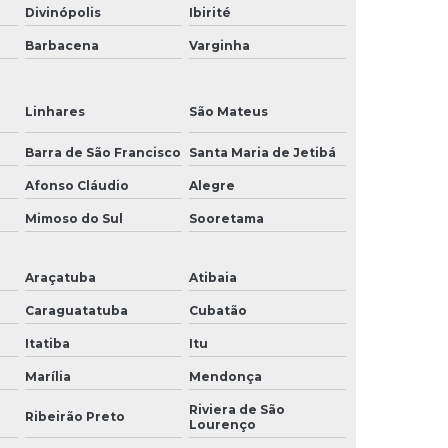
Divinópolis
Ibirité
Barbacena
Varginha
Linhares
São Mateus
Barra de São Francisco
Santa Maria de Jetibá
Afonso Cláudio
Alegre
Mimoso do Sul
Sooretama
Araçatuba
Atibaia
Caraguatatuba
Cubatão
Itatiba
Itu
Marília
Mendonça
Riviera de São
Ribeirão Preto
Lourenço