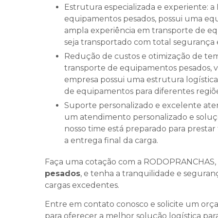
Estrutura especializada e experiente: a RODOPRANCHAS, empresa de transporte de
equipamentos pesados, possui uma equi
ampla experiência em transporte de e
seja transportado com total segurança e
Redução de custos e otimização de tempo: ao escolher a RODOPRANCHAS, empresa de
transporte de equipamentos pesados, v
empresa possui uma estrutura logística
de equipamentos para diferentes regiõe
Suporte personalizado e excelente atendimento: estamos sempre à disposição para oferecer
um atendimento personalizado e soluçõe
nosso time está preparado para prestar
a entrega final da carga.
Faça uma cotação com a RODOPRANCHAS,
pesados
, e tenha a tranquilidade e segura
cargas excedentes.
Entre em contato conosco e solicite um orç
para oferecer a melhor solução logística par