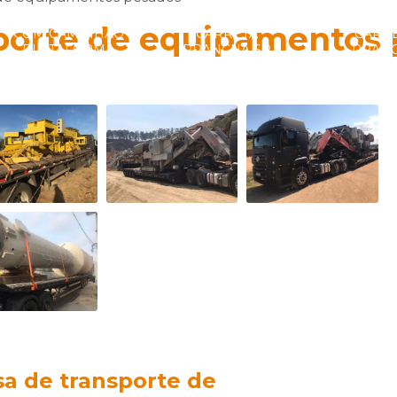
TRANSPORTADORA
TRANSPORTADORA
TRANSPOR
porte de equipamentos
COM CAMINHÃO
CARRETA
CARR
PLATAFORMA
PRANCHA SP
PRAN
a de transporte de