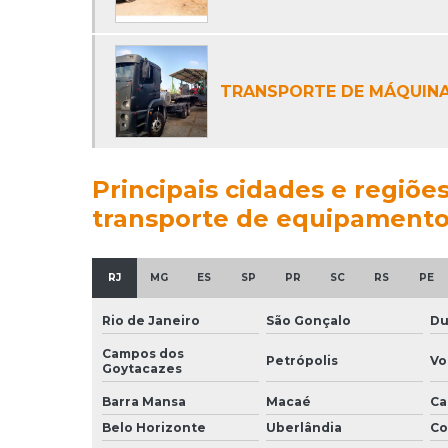
TRANSPORTE DE MÁQUINA
Principais cidades e regiõ
transporte de equipamento
RJ
MG
ES
SP
PR
SC
RS
PE
Rio de Janeiro
São Gonçalo
Du
Campos dos
Petrópolis
Vo
Goytacazes
Barra Mansa
Macaé
Ca
Belo Horizonte
Uberlândia
Co