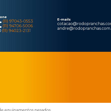
one
E-mails
(11) 97043-0553
cotacao@rodopranchas.co
(11) 94706-5006
andre@rodopranchas.com.
(11) 94023-2131
de equipamentos pesados