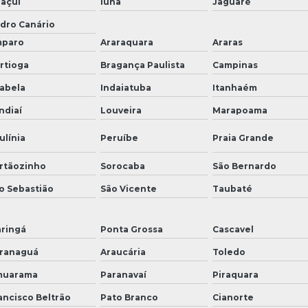
açuí
Iúna
Jaguaré
dro Canário
paro
Araraquara
Araras
rtioga
Bragança Paulista
Campinas
habela
Indaiatuba
Itanhaém
ndiaí
Louveira
Marapoama
ulínia
Peruíbe
Praia Grande
rtãozinho
Sorocaba
São Bernardo
o Sebastião
São Vicente
Taubaté
ringá
Ponta Grossa
Cascavel
ranaguá
Araucária
Toledo
uarama
Paranavaí
Piraquara
ancisco Beltrão
Pato Branco
Cianorte