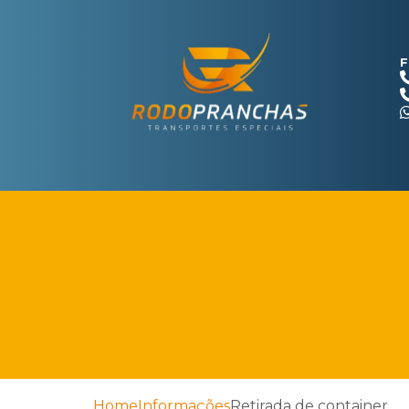
F
Home
Informações
Retirada de container