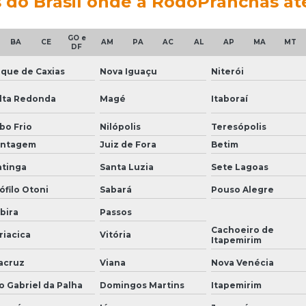
s do Brasil onde a RodoPranchas at
GO e
BA
CE
AM
PA
AC
AL
AP
MA
MT
DF
que de Caxias
Nova Iguaçu
Niterói
lta Redonda
Magé
Itaboraí
bo Frio
Nilópolis
Teresópolis
ntagem
Juiz de Fora
Betim
atinga
Santa Luzia
Sete Lagoas
ófilo Otoni
Sabará
Pouso Alegre
abira
Passos
Cachoeiro de
riacica
Vitória
Itapemirim
acruz
Viana
Nova Venécia
o Gabriel da Palha
Domingos Martins
Itapemirim