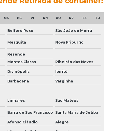
ende Retirada de container:
MS
PB
PI
RN
RO
RR
SE
TO
Belford Roxo
São João de Meriti
Mesquita
Nova Friburgo
Resende
Montes Claros
Ribeirão das Neves
Divinópolis
Ibirité
Barbacena
Varginha
Linhares
São Mateus
Barra de São Francisco
Santa Maria de Jetibá
Afonso Cláudio
Alegre