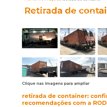
IÇO DE
TRANSPORTADORA
TRANSPORTADORA
SPORTES
COM CAMINHÃO
Retirada de conta
COM CAMINHÃO
UPER
PLATAFORMA EM
PLATAFORMA SP
SADOS
SÃO PAULO
Clique nas imagens para ampliar
retirada de container: conf
recomendações com a RO