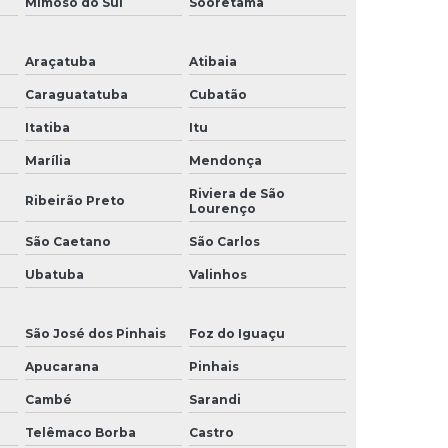
Mimoso do Sul
Sooretama
Araçatuba
Atibaia
Caraguatatuba
Cubatão
Itatiba
Itu
Marília
Mendonça
Riviera de São
Ribeirão Preto
Lourenço
São Caetano
São Carlos
Ubatuba
Valinhos
São José dos Pinhais
Foz do Iguaçu
Apucarana
Pinhais
Cambé
Sarandi
Telêmaco Borba
Castro