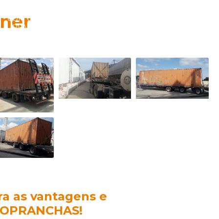
TRANSPORTADORA
TRANSPORTADORA
TRANSPOR
iner
COM CAMINHÃO
CARRETA
CARR
PLATAFORMA
PRANCHA SP
PRAN
ira as vantagens e
DOPRANCHAS!