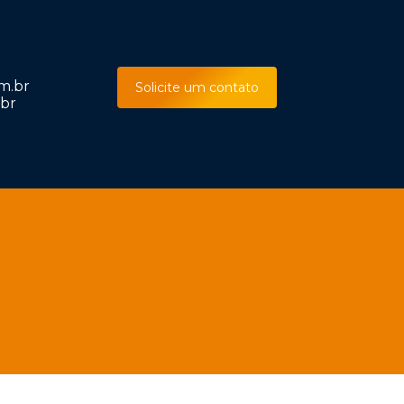
m.br
Solicite um contato
br