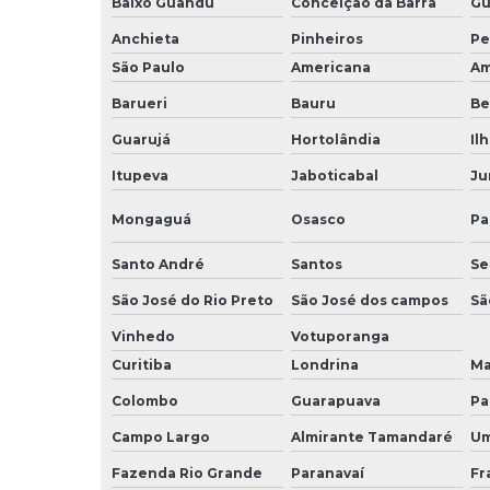
Baixo Guandu
Conceição da Barra
Gu
Anchieta
Pinheiros
Pe
São Paulo
Americana
Am
Barueri
Bauru
Be
Guarujá
Hortolândia
Il
Itupeva
Jaboticabal
Ju
Mongaguá
Osasco
Pa
Santo André
Santos
Se
São José do Rio Preto
São José dos campos
Sã
Vinhedo
Votuporanga
Curitiba
Londrina
Ma
Colombo
Guarapuava
Pa
Campo Largo
Almirante Tamandaré
Um
Fazenda Rio Grande
Paranavaí
Fr