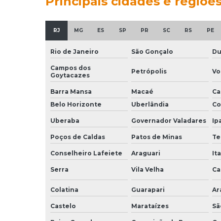
Principais cidades e regiõe
RJ
MG
ES
SP
PR
SC
RS
PE
Rio de Janeiro
São Gonçalo
Du
Campos dos
Petrópolis
Vo
Goytacazes
Barra Mansa
Macaé
Ca
Belo Horizonte
Uberlândia
Co
Uberaba
Governador Valadares
Ip
Poços de Caldas
Patos de Minas
Te
Conselheiro Lafeiete
Araguari
It
Serra
Vila Velha
Ca
Colatina
Guarapari
Ar
Castelo
Marataízes
Sã