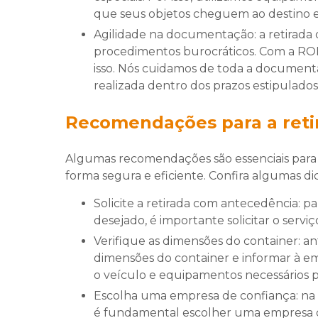
que seus objetos cheguem ao destino e
Agilidade na documentação: a retirada de container envolve uma série de documentos e
procedimentos burocráticos. Com a R
isso. Nós cuidamos de toda a documentaç
realizada dentro dos prazos estipulados
Recomendações para a reti
Algumas recomendações são essenciais para
forma segura e eficiente. Confira algumas d
Solicite a retirada com antecedência: para garantir que sua retirada seja feita dentro do prazo
desejado, é importante solicitar o serv
Verifique as dimensões do container: antes de solicitar a retirada, é importante verificar as
dimensões do container e informar à em
o veículo e equipamentos necessários pa
Escolha uma empresa de confiança: na hora de contratar o serviço de retirada de container,
é fundamental escolher uma empresa d