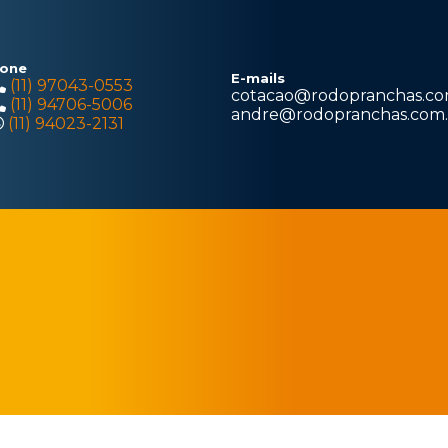
one
E-mails
(11) 97043-0553
cotacao@rodopranchas.co
(11) 94706-5006
andre@rodopranchas.com.
(11) 94023-2131