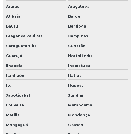
Araras
Araçatuba
Atibaia
Barueri
Bauru
Bertioga
Bragança Paulista
Campinas
Caraguatatuba
Cubatão
Guarujá
Hortolândia
Ilhabela
Indaiatuba
Itanhaém
Itatiba
Itu
Itupeva
Jaboticabal
Jundiaí
Louveira
Marapoama
Marília
Mendonça
Mongaguá
Osasco