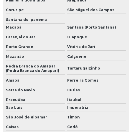
Palmeira dos Índios
Arapiraca
Coruripe
São Miguel dos Campos
Santana do Ipanema
Macapá
Santana (Porto Santana)
Laranjal do Jari
Oiapoque
Porto Grande
Vitória do Jari
Mazagão
Calçoene
Pedra Branca do Amapari
Tartarugalzinho
(Pedra Branca do Amaparí)
Amapá
Ferreira Gomes
Serra do Navio
Cutias
Pracuúba
Itaubal
São Luís
Imperatriz
São José de Ribamar
Timon
Caixas
Codó