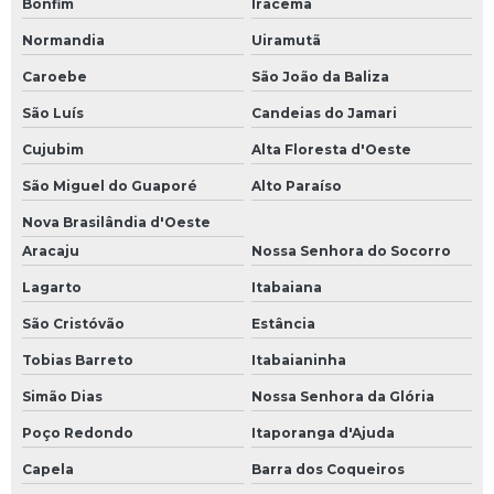
Bonfim
Iracema
Normandia
Uiramutã
Caroebe
São João da Baliza
São Luís
Candeias do Jamari
Cujubim
Alta Floresta d'Oeste
São Miguel do Guaporé
Alto Paraíso
Nova Brasilândia d'Oeste
Aracaju
Nossa Senhora do Socorro
Lagarto
Itabaiana
São Cristóvão
Estância
Tobias Barreto
Itabaianinha
Simão Dias
Nossa Senhora da Glória
Poço Redondo
Itaporanga d'Ajuda
Capela
Barra dos Coqueiros