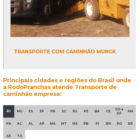
TRANSPORTE COM CAMINHÃO MUNCK
Principais cidades e regiões do Brasil onde
a RodoPranchas atende Transporte de
caminhão empresa:
GO e
RJ
MG
ES
SP
PR
SC
RS
PE
BA
CE
AM
DF
PA
AC
AL
AP
MA
MT
MS
PB
PI
RN
RO
RR
SE
TO