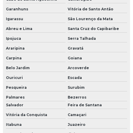
Garanhuns
Vitória de Santo Antão
Igarassu
São Lourenço da Mata
Abreu e Lima
Santa Cruz do Capibaribe
Ipojuca
Serra Talhada
Araripina
Gravatá
Carpina
Goiana
Belo Jardim
Arcoverde
Ouricuri
Escada
Pesqueira
Surubim
Palmares
Bezerros
Salvador
Feira de Santana
Vitória da Conquista
Camaçari
Itabuna
Juazeiro