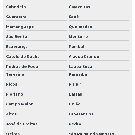
Cabedelo
Cajazeiras
Guarabira
Sapé
Mamanguape
Queimadas
São Bento
Monteiro
Esperança
Pombal
Catolé do Rocha
Alagoa Grande
Pedras de Fogo
Lagoa Seca
Teresina
Parnaíba
Picos
Piripiri
Floriano
Barras
Campo Maior
União
Altos
Esperantina
José de Freitas
Pedro II
Oeiras
São Raimundo Nonato