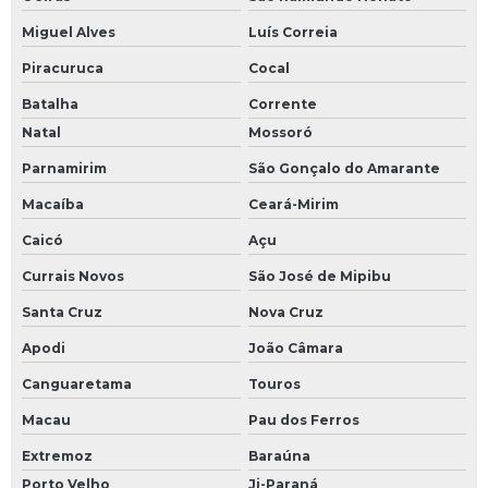
Miguel Alves
Luís Correia
Piracuruca
Cocal
Batalha
Corrente
Natal
Mossoró
Parnamirim
São Gonçalo do Amarante
Macaíba
Ceará-Mirim
Caicó
Açu
Currais Novos
São José de Mipibu
Santa Cruz
Nova Cruz
Apodi
João Câmara
Canguaretama
Touros
Macau
Pau dos Ferros
Extremoz
Baraúna
Porto Velho
Ji-Paraná