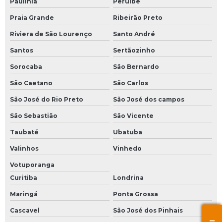
Paulínia
Peruíbe
Praia Grande
Ribeirão Preto
Riviera de São Lourenço
Santo André
Santos
Sertãozinho
Sorocaba
São Bernardo
São Caetano
São Carlos
São José do Rio Preto
São José dos campos
São Sebastião
São Vicente
Taubaté
Ubatuba
Valinhos
Vinhedo
Votuporanga
Curitiba
Londrina
Maringá
Ponta Grossa
Cascavel
São José dos Pinhais