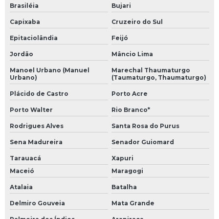
Brasiléia
Bujari
Capixaba
Cruzeiro do Sul
Epitaciolândia
Feijó
Jordão
Mâncio Lima
Manoel Urbano (Manuel
Marechal Thaumaturgo
Urbano)
(Taumaturgo, Thaumaturgo)
Plácido de Castro
Porto Acre
Porto Walter
Rio Branco*
Rodrigues Alves
Santa Rosa do Purus
Sena Madureira
Senador Guiomard
Tarauacá
Xapuri
Maceió
Maragogi
Atalaia
Batalha
Delmiro Gouveia
Mata Grande