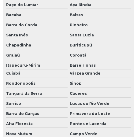
Paço do Lumiar
Açailândia
Bacabal
Balsas
Barra do Corda
Pinheiro
Santa Inês
Santa Luzia
Chapadinha
Buriticupú
Grajaú
Coroatá
Itapecuru-Mirim
Barreirinhas
Cuiabá
Várzea Grande
Rondonópolis
Sinop
Tangará da Serra
Cáceres
Sorriso
Lucas do Rio Verde
Barra do Garças
Primavera do Leste
Alta Floresta
Pontes e Lacerda
Nova Mutum
Campo Verde