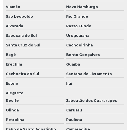
Viamão
Novo Hamburgo
São Leopoldo
Rio Grande
Alvorada
Passo Fundo
Sapucaia do Sul
Uruguaiana
Santa Cruz do Sul
Cachoeirinha
Bagé
Bento Gonçalves
Erechim
Guaíba
Cachoeira do Sul
Santana do Livramento
Esteio
Ijuí
Alegrete
Recife
Jaboatão dos Guararapes
Olinda
Caruaru
Petrolina
Paulista
Cabo de Santo Agostinho
Camaragibe