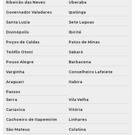
Ribeirão das Neves
Uberaba
Governador Valadares
Ipatinga
Santa Luzia
Sete Lagoas
Divinópolis
Ibirité
Poços de Caldas
Patos de Minas
Teófilo Otoni
Sabará
Pouso Alegre
Barbacena
Varginha
Conselheiro Lafeiete
Araguari
Itabira
Passos
Serra
Vila Velha
Cariacica
Vitória
Cachoeiro de Itapemirim
Linhares
São Mateus
Colatina