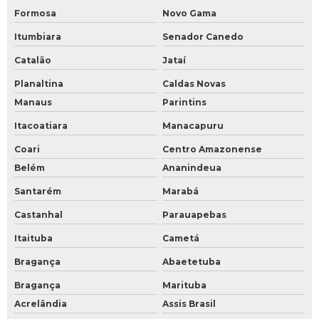
Formosa
Novo Gama
Itumbiara
Senador Canedo
Catalão
Jataí
Planaltina
Caldas Novas
Manaus
Parintins
Itacoatiara
Manacapuru
Coari
Centro Amazonense
Belém
Ananindeua
Santarém
Marabá
Castanhal
Parauapebas
Itaituba
Cametá
Bragança
Abaetetuba
Bragança
Marituba
Acrelândia
Assis Brasil