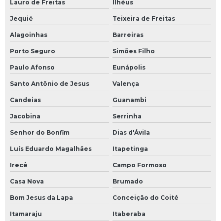
Lauro de Freitas
Ilhéus
Jequié
Teixeira de Freitas
Alagoinhas
Barreiras
Porto Seguro
Simões Filho
Paulo Afonso
Eunápolis
Santo Antônio de Jesus
Valença
Candeias
Guanambi
Jacobina
Serrinha
Senhor do Bonfim
Dias d'Ávila
Luís Eduardo Magalhães
Itapetinga
Irecê
Campo Formoso
Casa Nova
Brumado
Bom Jesus da Lapa
Conceição do Coité
Itamaraju
Itaberaba