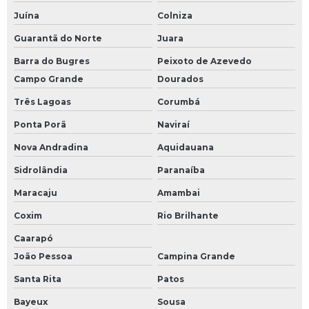
Juína
Colniza
Guarantã do Norte
Juara
Barra do Bugres
Peixoto de Azevedo
Campo Grande
Dourados
Três Lagoas
Corumbá
Ponta Porã
Naviraí
Nova Andradina
Aquidauana
Sidrolândia
Paranaíba
Maracaju
Amambai
Coxim
Rio Brilhante
Caarapó
João Pessoa
Campina Grande
Santa Rita
Patos
Bayeux
Sousa