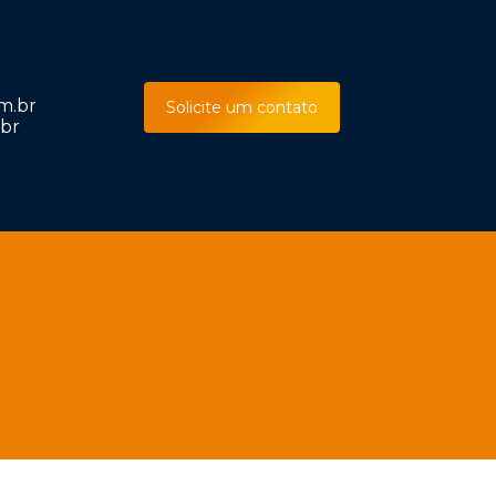
m.br
Solicite um contato
br