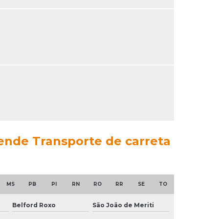
tende Transporte de carreta
MS
PB
PI
RN
RO
RR
SE
TO
Belford Roxo
São João de Meriti