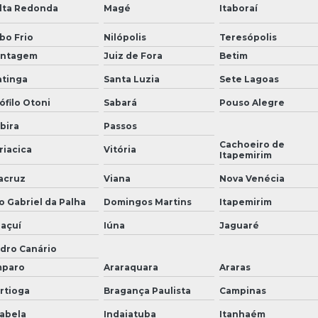
lta Redonda
Magé
Itaboraí
bo Frio
Nilópolis
Teresópolis
ntagem
Juiz de Fora
Betim
atinga
Santa Luzia
Sete Lagoas
ófilo Otoni
Sabará
Pouso Alegre
abira
Passos
Cachoeiro de
riacica
Vitória
Itapemirim
acruz
Viana
Nova Venécia
o Gabriel da Palha
Domingos Martins
Itapemirim
açuí
Iúna
Jaguaré
dro Canário
paro
Araraquara
Araras
rtioga
Bragança Paulista
Campinas
habela
Indaiatuba
Itanhaém