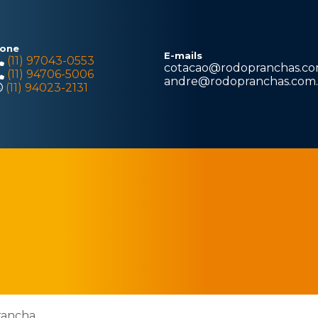
one
E-mails
(11) 97043-0553
cotacao@rodopranchas.co
(11) 94706-5006
andre@rodopranchas.com.
(11) 94023-2131
rancha