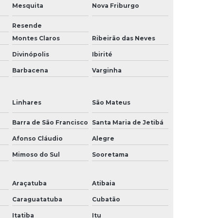
Mesquita
Nova Friburgo
Resende
Montes Claros
Ribeirão das Neves
Divinópolis
Ibirité
Barbacena
Varginha
Linhares
São Mateus
Barra de São Francisco
Santa Maria de Jetibá
Afonso Cláudio
Alegre
Mimoso do Sul
Sooretama
Araçatuba
Atibaia
Caraguatatuba
Cubatão
Itatiba
Itu