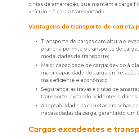
cintas de amarração, que mantém a carga fix
veículo e à carga transportada.
Vantagens do
transporte de carreta 
Transporte de cargas com altura elevada: como mencionado anteriormente, a carreta
prancha permite o transporte de carg
modalidades de transporte;
Maior capacidade de carga: devido à plataforma plana e rebaixada, a carreta prancha possui
maior capacidade de carga em relação a 
mais eficiente e econômico;
Segurança: as travas e cintas de amarração garantem a segurança da carga durante o
transporte, evitando acidentes e danos.
Adaptabilidade: as carretas pranchas podem ser adaptadas e modificadas conforme as
necessidades da carga, garantindo um t
Cargas excedentes e transp