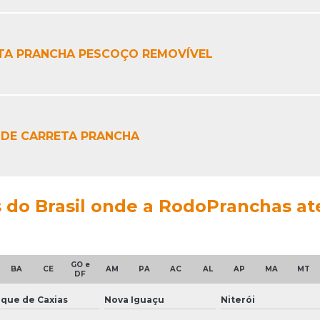
TA PRANCHA PESCOÇO REMOVÍVEL
 DE CARRETA PRANCHA
es do Brasil onde a RodoPranchas a
GO e
BA
CE
AM
PA
AC
AL
AP
MA
MT
DF
que de Caxias
Nova Iguaçu
Niterói