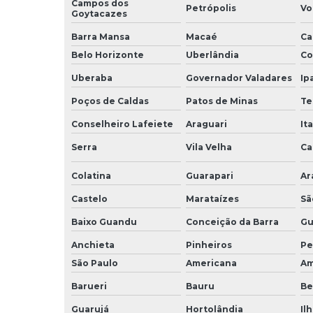
Campos dos
Petrópolis
Vo
Goytacazes
Barra Mansa
Macaé
Ca
Belo Horizonte
Uberlândia
Co
Uberaba
Governador Valadares
Ip
Poços de Caldas
Patos de Minas
Te
Conselheiro Lafeiete
Araguari
It
Serra
Vila Velha
Ca
Colatina
Guarapari
Ar
Castelo
Marataízes
Sã
Baixo Guandu
Conceição da Barra
Gu
Anchieta
Pinheiros
Pe
São Paulo
Americana
Am
Barueri
Bauru
Be
Guarujá
Hortolândia
Il