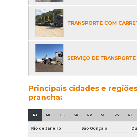
TRANSPORTE COM CARRE
SERVIÇO DE TRANSPORTE
Principais cidades e regiõ
prancha:
RJ
MG
ES
SP
PR
SC
RS
PE
Rio de Janeiro
São Gonçalo
Du